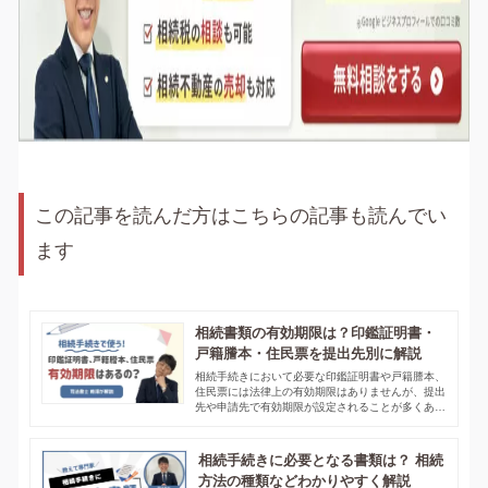
この記事を読んだ方はこちらの記事も読んでい
ます
相続書類の有効期限は？印鑑証明書・
戸籍謄本・住民票を提出先別に解説
相続手続きにおいて必要な印鑑証明書や戸籍謄本、
住民票には法律上の有効期限はありませんが、提出
先や申請先で有効期限が設定されることが多くあり
ます。この記事では印鑑証明書や戸籍謄本、住民票
WEBで相談する
0120-470-055
の有効期限について解説しています。
phone
devices
受付9:00-21:00 年中無休
相続手続きに必要となる書類は？ 相続
24時間以内にご返信
方法の種類などわかりやすく解説