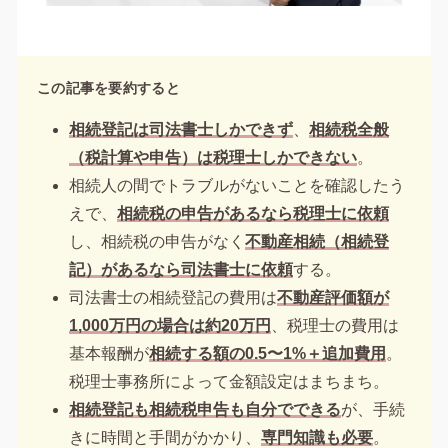
この記事を要約すると
相続登記は司法書士しかできず
、
相続税全般
（税計算や申告）は税理士しかできない
。
相続人の間でトラブルがないことを確認したう
えで、
相続税の申告があるなら税理士に依頼
し、相続税の申告がなく
不動産相続（相続登
記）があるなら司法書士に依頼
する。
司法書士の相続登記の費用は
不動産評価額が
1,000万円の場合は約20万円
、税理士の費用は
基本報酬が
相続する額の0.5〜1%＋追加費用
。
税理士事務所によって金額設定はまちまち。
相続登記も相続税申告も自分でできる
が、手続
きに時間と手間がかかり、
専門知識も必要
。