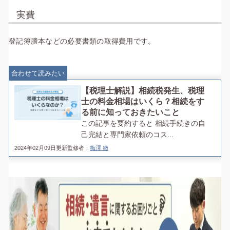
実費
登記簿謄本などの必要書類の取得費用です。
合わせて読みたい
【税理士解説】相続税発生、税理
士の料金相場はいくら？相続をす
る前に知っておきたいこと
この記事を要約すると 相続手続きの自
己完結と専門家依頼のコス...
2024年02月09日更新
監修者：
梅澤 徹