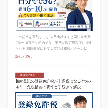
この記事を要約すると 自己申請すると司法書士費
用6〜10万円を節約でき、実費は数万円程度に抑え
られる 相続登記に必要な書類は相続パターンによ
って異なり、戸籍収集が最初の難関になる 書類の
詳しく読む
不備で補正を求められるケースが多く....
相続登記サポート
相続登記の登録免許税が非課税になる3つの
条件｜免税措置の要件と手続きを解説