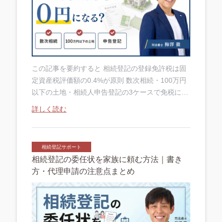
この記事を要約すると 相続登記の登録免許税は固
定資産税評価額の0.4%が原則 数次相続・100万円
以下の土地・相続人申告登記の3ケースで免税にな
る 免税申請は登記申請書に租税特別措置法の条文
詳しく読む
番号を記載するだけ 監修者 司....
相続登記サポート
相続登記の委任状を家族に頼む方法｜書き
方・代理申請の注意点まとめ