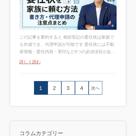
この記事を要約すると 相続登記の委任状は家族で
も作成でき、代理申請が可能です 委任状には不動
産情報・委任内容・実印など6つの必須項目があり
ます 書類の不備が申請却下の主な原因なので、事
詳しく読む
前確認が何より大切です 監修者 司法....
1
2
3
4
次へ
コラムカテゴリー