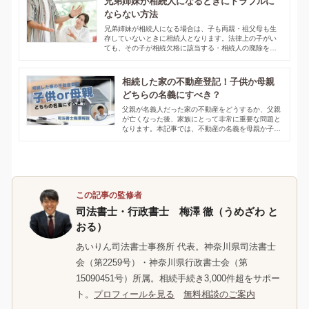
兄弟姉妹が相続人になるときにトラブルに
ならない方法
兄弟姉妹が相続人になる場合は、子も両親・祖父母も生
存していないときに相続人となります。法律上の子がい
ても、その子が相続欠格に該当する・相続人の廃除をさ
れた・相続放棄をしたような場合も相続人となる子がい
ないものとして扱います。兄弟姉妹が相続人になった場
合、注意点がございます。詳しくはこちらの記事をご覧
相続した家の不動産登記！子供か母親
ください。
どちらの名義にすべき？
父親が名義人だった家の不動産をどうするか、父親
が亡くなった後、家族にとって非常に重要な問題と
なります。本記事では、不動産の名義を母親か子供
のどちらにすべきか、その選択が家族にどのような
影響を与えるかをわかりやすく解説します。
この記事の監修者
司法書士・行政書士 梅澤 徹（うめざわ と
おる）
あいりん司法書士事務所 代表。神奈川県司法書士
会（第2259号）・神奈川県行政書士会（第
15090451号）所属。相続手続き3,000件超をサポー
ト。
プロフィールを見る
無料相談のご案内