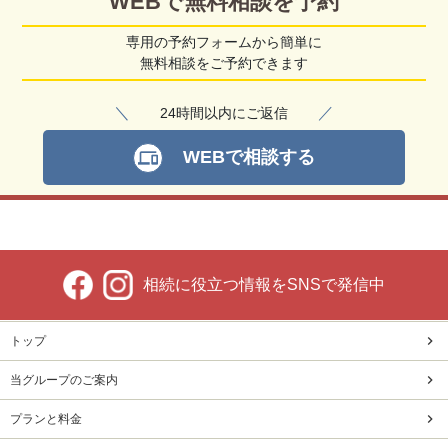
WEBで無料相談を予約
専用の予約フォームから簡単に
無料相談をご予約できます
＼
／
24時間以内にご返信
WEBで相談する
devices
相続に役立つ情報をSNSで発信中
トップ
当グループのご案内
プランと料金