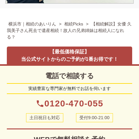
横浜市｜相続のあいりん
>
相続Picks
>
【相続解説】女優 久
我美子さん死去で遺産相続！故人の兄弟姉妹は相続人になれ
る？
【最低価格保証】
当公式サイトからのご予約が1番お得です！
電話で相談する
実績豊富な専門家が無料でお話を伺います
0120-470-055
phone
土日祝日も対応
受付9:00-21:00