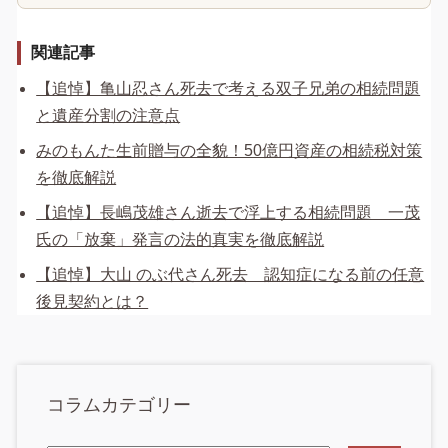
関連記事
【追悼】亀山忍さん死去で考える双子兄弟の相続問題
と遺産分割の注意点
みのもんた生前贈与の全貌！50億円資産の相続税対策
を徹底解説
【追悼】長嶋茂雄さん逝去で浮上する相続問題 一茂
氏の「放棄」発言の法的真実を徹底解説
【追悼】大山 のぶ代さん死去 認知症になる前の任意
後見契約とは？
コラムカテゴリー