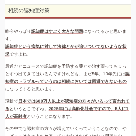
相続の認知症対策
昨今やっぱり
認知症はすごく大きな問題
になってるかと思いま
す。
認知症という病気に対して法律とかが追いついてないような状
況
ですよね。
最近だとニュースで認知症を予防する薬とか治す薬ってちょっ
とずつ出てきてはいるんですけれども、まだ5年、10年先には
認
知症のトラブルっていうのは相続においては回避できないもの
になってくると思います。
現状で
日本では600万人以上が認知症の方々がいるって言われて
る
というとこですね。
2025年には高齢化社会ですので、5人に1
人が高齢者
ということになります。
その中でも認知症の方々が増えていくっていうことなので、や