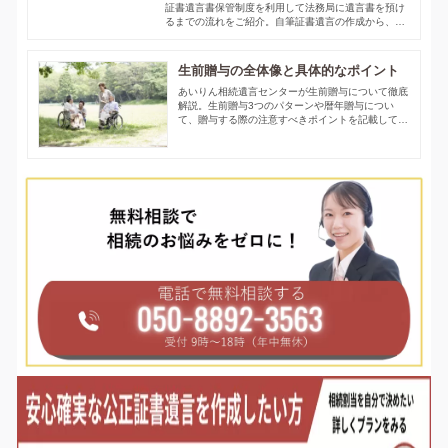
証書遺言書保管制度を利用して法務局に遺言書を預け
るまでの流れをご紹介。自筆証書遺言の作成から、保
管手続き、保管中にできることなど詳細に記載してい
ます。手続きの流れを動画でもご紹介しているので、
ぜひご覧ください。
生前贈与の全体像と具体的なポイント
あいりん相続遺言センターが生前贈与について徹底
解説。生前贈与3つのパターンや暦年贈与につい
て、贈与する際の注意すべきポイントを記載してい
ます。相続時精算課税制度や多額の贈与税が非課税
になる特例についてもご紹介しています。
WEBで相談する
0120-470-055
phone
devices
受付9:00-21:00 年中無休
24時間以内にご返信