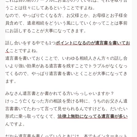
これは目の前のテーブルにお金がのっていれば、それを取り合
うことは往々にしてあるということですよね。
なので、やっぱり亡くなる方、お父様とか、お母様とお子様全
員含めて、遺産相続をどういう風にしていくかってことは事前
にお話しすることが大事になってきます。
話し合いをする中でも1つ
ポイントになるのが遺言書を書いてお
く
ことですよね。
遺言書を書いておくことで、いわゆる相続人さん方々の話し合
いより強い効果がある遺言書を残すことでトラブルがなくなっ
てくるので、やっぱり遺言書を書いとくことが大事になってき
ます。
みなさん遺言書とか書かれてる方いらっしゃいますか？
けっこう亡くなった方の相談を受ける時に、うちのお父さん遺
言書書いてたわって言って見せられるんですけども、だいたい
形式に乗っ取ってなくて、
法律上無効になってる遺言書が多い
んですよ。
だから遺言書を書くっていうときには、本でもインターネット