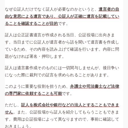
なぜ公証人だけでなく証人が必要なのかというと、
遺言者の自
由な意思による遺言であり、公証人が正確に遺言を記載してい
ることを確認することが目的
です。
証人は公正証書遺言が作成される当日、公証役場に出向きま
す。当日までに公証人が遺言者から話を聞いて遺言書を作成し
ているため、その内容を読み上げて確認を行います。内容に問
題がなければ署名・押印します。
証人は遺言書作成そのものには一切関与しませんが、後日争い
になった際に裁判での証言を求められることがあります。
このように重要な役割を担うため、
弁護士や司法書士など法律
の専門家に依頼することも可能
です。
ただし、
証人を株式会社や銀行などの法人とすることもできま
せん
。また、公証役場から証人を紹介してもらうこともできま
す。費用は公証役場によって異なりますので、事前に確認して
おきましょう。