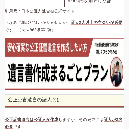
8,000円を加算した額
引用元：
日本公証人連合会公式サイト
ちなみに相談料はかかりませんが、
証人2人以上の立会いが必要
です。（民法969条第1項）
公正証書遺言の証人とは
公正証書遺言は公証人が作成
しますが、その完成には
証人が2名
必要
です。