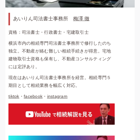
あいりん司法書士事務所
梅澤 徹
資格：司法書士・行政書士・宅建取引士
横浜市内の相続専門司法書士事務所で修行したのち
独立。不動産が絡む難しい相続手続きが得意。宅地
建物取引士資格も保有し、不動産コンサルティング
には定評あり。
現在はあいりん司法書士事務所を経営。相続専門５
期目として相続業務を幅広く対応。
tiktok
・
facebook
・
instagram
WEBで相談する
0120-470-055
phone
devices
受付9:00-21:00 年中無休
24時間以内にご返信