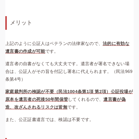
メリット
上記のように公証人はベテランの法律家なので、
法的に有効な
遺言書の作成が可能
です。
遺言者の自書がなくても大丈夫です。遺言者が署名できない場
合は、公証人がその旨を付記し署名に代えられます。（民法969
条第4号）
家庭裁判所の検認が不要（民法1004条第1項 第2項）
公証役場が
原本を遺言者の死後50年間保管
してくれるので、
遺言書が偽
造、改ざんされるリスクは皆無
です。
また、
公正証書遺言では、検認は不要です。