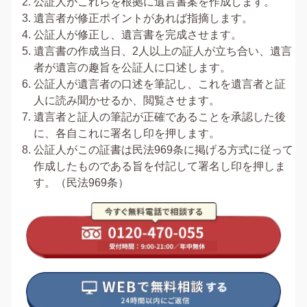
公証人がこれらを根拠に遺言書案を作成します。
遺言者が修正ポイントがあれば指摘します。
公証人が修正し、遺言書を完成させます。
遺言書の作成当日、2人以上の証人が立ち合い、遺言
者が遺言の趣旨を公証人に口述します。
公証人が遺言者の口述を筆記し、これを遺言者と証
人に読み聞かせるか、閲覧させます。
遺言者と証人の筆記が正確であることを承認した後
に、各自これに署名し印を押します。
公証人がこの証書は民法969条に掲げる方式に従って
作成したものである旨を付記して署名し印を押しま
す。（民法969条）