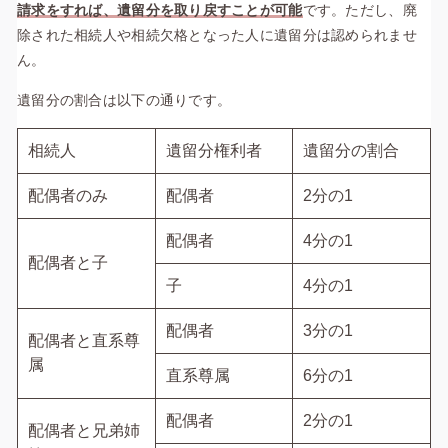
請求をすれば、遺留分を取り戻すことが可能
です。
ただし、廃
除された相続人や相続欠格となった人に遺留分は認められませ
ん。
遺留分の割合は以下の通りです。
相続人
遺留分権利者
遺留分の割合
配偶者のみ
配偶者
2分の1
配偶者
4分の1
配偶者と子
子
4分の1
配偶者
3分の1
配偶者と直系尊
属
直系尊属
6分の1
配偶者
2分の1
配偶者と兄弟姉