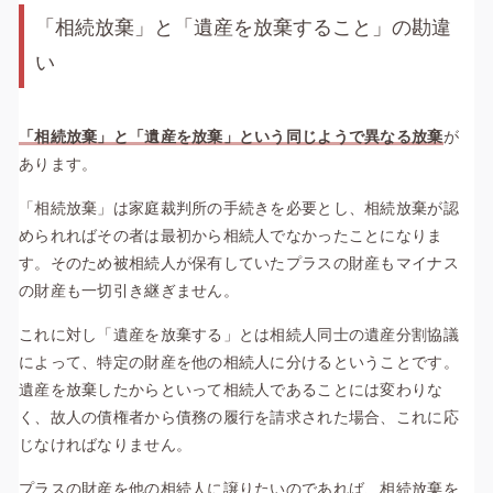
「相続放棄」と「遺産を放棄すること」の勘違
い
「相続放棄」と「遺産を放棄
」という同じようで異なる放棄
が
あります。
「
相続放棄
」は家庭裁判所の手続きを必要とし、相続放棄が認
められればその者は最初から相続人でなかったことになりま
す。そのため被相続人が保有していた
プラスの財産
も
マイナス
の財産
も一切引き継ぎません。
これに対し「
遺産を放棄する
」とは相続人同士の遺産分割協議
によって、特定の財産を他の相続人に分けるということです。
遺産を放棄したからといって相続人であることには変わりな
く
、故人の債権者から債務の履行を請求された場合、これに応
WEBで相談する
じなければなりません。
0120-470-055
phone
devices
受付9:00-21:00 年中無休
24時間以内にご返信
プラスの財産
を他の相続人に譲りたいのであれば、相続放棄を