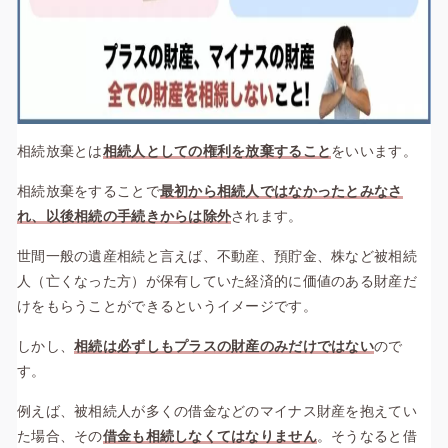
相続放棄
とは
相続人としての権利を放棄すること
をいいます。
相続放棄をすることで
最初から相続人ではなかったとみなさ
れ、以後相続の手続きからは除外
されます。
世間一般の遺産相続と言えば、不動産、預貯金、株など
被相続
人（亡くなった方）が保有していた経済的に価値のある財産だ
けをもらうことができるというイメージです。
しかし、
相続は必ずしもプラスの財産
のみだけではない
ので
す。
例えば、被相続人が多くの借金などの
マイナス財産
を抱えてい
た場合、その
借金も相続しなくてはなりません
。
そうなると借