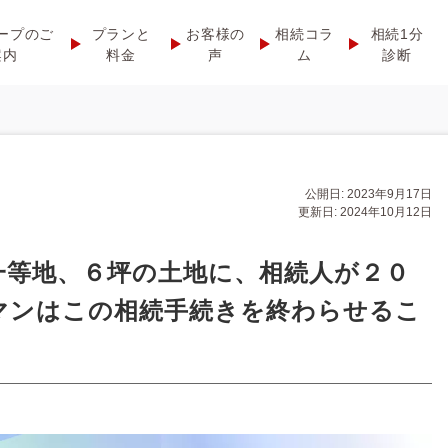
ープのご
プランと
お客様の
相続コラ
相続1分
案内
料金
声
ム
診断
公開日: 2023年9月17日
更新日: 2024年10月12日
一等地、６坪の土地に、相続人が２０
マンはこの相続手続きを終わらせるこ