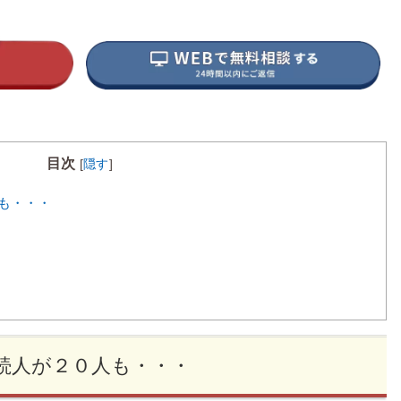
目次
[
隠す
]
も・・・
続人が２０人も・・・