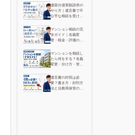
遺留分侵害額請求の
やり方｜遺言書で不
公平な相続を受けた
人の時効と手順
マンション相続の完
全ガイド｜名義変
更・税金・評価の手
順を解説
マンションを相続し
たら何をする？名義
変更・分け方・管理
費・売却まで解説
遺言書の封筒は必
要？書き方・封印方
法と法務局保管の違
い