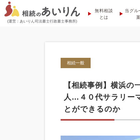
無料相談
当グル
とは
(運営：あいりん司法書士行政書士事務所)
相続一般
【相続事例】横浜の
人…４０代サラリー
とができるのか