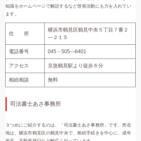
知識をホームページで解説するなど啓発活動にも力を入れてい
ます。
横浜市鶴見区鶴見中央５丁目７番２
住 所
―２１５
電話番号
045－505―6401
アクセス
京急鶴見駅より徒歩６分
相続相談
無料
司法書士あさ事務所
３つめにご紹介するのは、「司法書士あさ事務所」です。所在
地は、横浜市鶴見区の鶴見中央で、相続手続きを中心に、成年
後見、不動産登記など幅広く行っています。