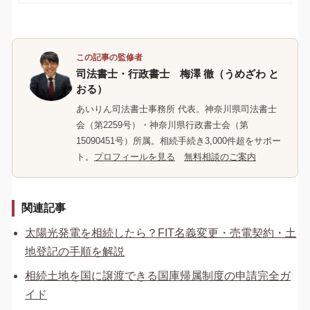
あります。今回は、横浜市西区の相続に関する施設
や、相談できる場所をご紹介します。詳しくはこちら
をご覧ください。
この記事の監修者
司法書士・行政書士 梅澤 徹（うめざわ と
おる）
あいりん司法書士事務所 代表。神奈川県司法書士
会（第2259号）・神奈川県行政書士会（第
15090451号）所属。相続手続き3,000件超をサポー
ト。
プロフィールを見る
無料相談のご案内
関連記事
太陽光発電を相続したら？FIT名義変更・売電契約・土
地登記の手順を解説
相続土地を国に譲渡できる国庫帰属制度の申請完全ガ
イド