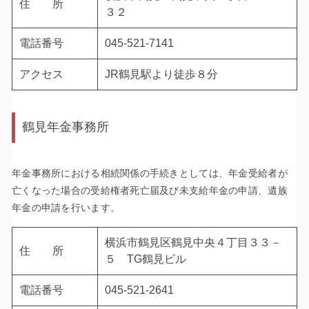
住 所
３２
電話番号
045-521-7141
アクセス
JR鶴見駅より徒歩８分
鶴見年金事務所
年金事務所における相続関係の手続きとしては、年金受給者が
亡くなった場合の受給権者死亡届及び未支給年金の申請、遺族
年金の申請を行います。
横浜市鶴見区鶴見中央４丁目３３－
住 所
５ TG鶴見ビル
電話番号
045-521-2641