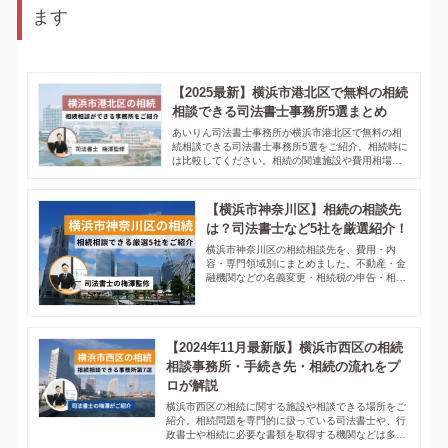
ます
【2025最新】横浜市港北区で無料の相続
相談できる司法書士事務所5選まとめ
あいりん司法書士事務所が横浜市港北区で無料の相
続相談できる司法書士事務所5選をご紹介。相続時に
は比較してください。相続の関連施設や費用相場、
相続相談の無料で利用できるサービスも記載してい
ます。横浜市港北区にお住まいの方はぜひご覧くだ
さい。
【横浜市神奈川区】相続の相談先
は？司法書士など5社を厳選紹介！
横浜市神奈川区の相続相談先を、費用・内
容・専門領域別にまとめました。不動産・金
融機関などの名義変更・相続税の申告・相続
放棄の手続きもこちらの記事をご覧くださ
い。
【2024年11月最新版】横浜市西区の相続
相談事務所・手続き先・相続の流れをプ
ロが解説
横浜市西区の相続に関する施設や相談できる場所をご
紹介。相続問題を専門的に扱っている司法書士や、行
政書士や相続に必要な書類を取得する機関などは多く