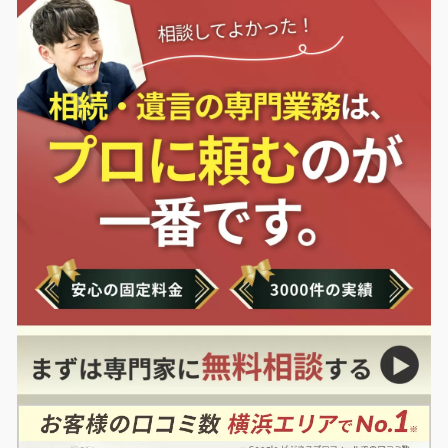
WEBで相談する
0120-470-055
phone
devices
受付9:00-21:00 年中無休
24時間以内にご返信