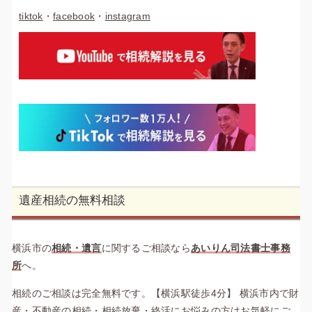
tiktok
・
facebook
・
instagram
遺産相続の無料相談
横浜市の
相続・遺言
に関するご相談なら
あいりん司法書士事務
所
へ。
相続のご相談は完全無料です。【横浜駅徒歩4分】 横浜市内で財
産・不動産の相続・相続放棄・終活にお悩みの方はお気軽にご