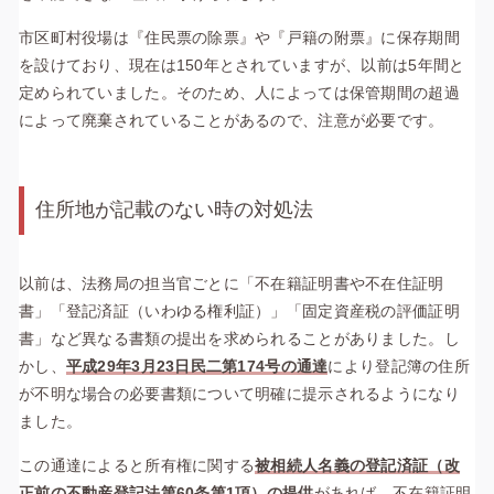
市区町村役場は『住民票の除票』や『戸籍の附票』に保存期間
を設けており、現在は150年とされていますが、以前は5年間と
定められていました。そのため、人によっては保管期間の超過
によって廃棄されていることがあるので、注意が必要です。
住所地が記載のない時の対処法
以前は、法務局の担当官ごとに「不在籍証明書や不在住証明
書」「登記済証（いわゆる権利証）」「固定資産税の評価証明
書」など異なる書類の提出を求められることがありました。し
かし、
平成29年3月23日民二第174号の通達
により登記簿の住所
が不明な場合の必要書類について明確に提示されるようになり
ました。
この通達によると所有権に関する
被相続人名義の登記済証（改
正前の不動産登記法第60条第1項）の提供
があれば，不在籍証明