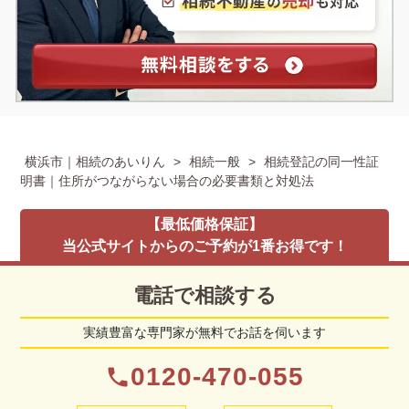
横浜市｜相続のあいりん
>
相続一般
>
相続登記の同一性証
明書｜住所がつながらない場合の必要書類と対処法
【最低価格保証】
当公式サイトからのご予約が1番お得です！
電話で相談する
実績豊富な専門家が無料でお話を伺います
0120-470-055
phone