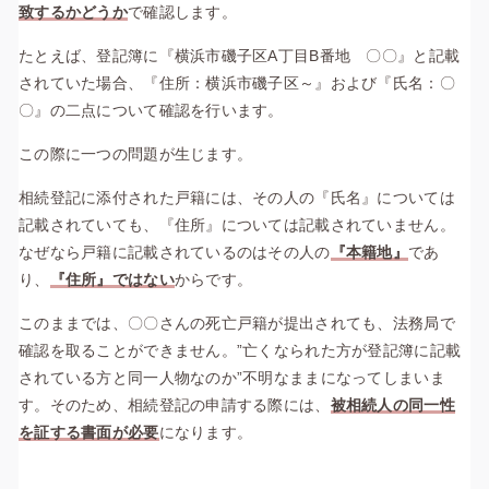
致するかどうか
で確認します。
たとえば、登記簿に『横浜市磯子区A丁目B番地 〇〇』と記載
されていた場合、『住所：横浜市磯子区～』および『氏名：〇
〇』の二点について確認を行います。
この際に一つの問題が生じます。
相続登記に添付された戸籍には、その人の『氏名』については
記載されていても、『住所』については記載されていません。
なぜなら戸籍に記載されているのはその人の
『本籍地』
であ
り、
『住所』ではない
からです。
このままでは、〇〇さんの死亡戸籍が提出されても、法務局で
確認を取ることができません。”亡くなられた方が登記簿に記載
されている方と同一人物なのか”不明なままになってしまいま
す。
そのため、相続登記の申請する際には、
被相続人の同一性
を証する書面が必要
になります。