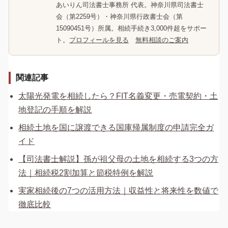
あいりん司法書士事務所 代表。神奈川県司法書士
会（第2259号）・神奈川県行政書士会（第
15090451号）所属。相続手続き3,000件超をサポー
ト。
プロフィールを見る
無料相談のご案内
関連記事
太陽光発電を相続したら？FIT名義変更・売電契約・土
地登記の手順を解説
相続土地を国に譲渡できる国庫帰属制度の申請完全ガ
イド
【司法書士解説】孫が祖父母の土地を相続する3つの方
法｜相続税2割加算と節税特例を解説
実家相続後の7つの活用方法｜収益性と将来性を数値で
徹底比較