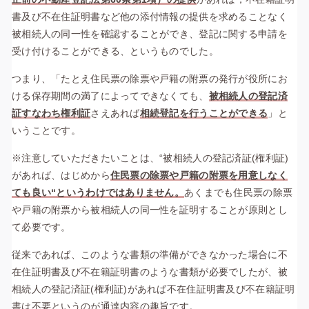
書及び不在住証明書など他の添付情報の提供を求めることなく
被相続人の同一性を確認することができ、登記に関する申請を
受け付けることができる、というものでした。
つまり、「たとえ住民票の除票や戸籍の附票の発行が役所にお
ける保存期間の満了によってできなくても、
被相続人の登記済
証すなわち権利証
さえあれば
相続登記を行うことができる
」と
いうことです。
※注意していただきたいことは、“被相続人の登記済証(権利証)
があれば、はじめから
住民票の除票や戸籍の附票を用意しなく
ても良い“というわけではありません。
あくまでも住民票の除票
や戸籍の附票から被相続人の同一性を証明することが原則とし
て必要です。
従来であれば、このような書類の準備ができなかった場合に不
在住証明書及び不在籍証明書のような書類が必要でしたが、被
相続人の登記済証(権利証)があれば不在住証明書及び不在籍証明
書は不要というのが通達内容の趣旨です。