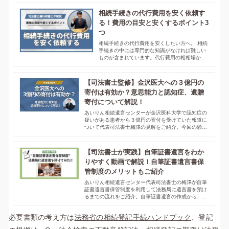
相続手続きの代行費用を安く依頼す
る！費用の目安と安くするポイント3
つ
相続手続きの代行費用を安くしたい方へ。 相続
手続きの中には専門的な知識がなければ難しい
ものが含まれています。代行費用の相相場から
安くするポイント、信頼できる専門家の見極め
方まで徹底解説。
【司法書士監修】金沢医大への３億円の
寄付は有効か？意思能力と認知症、遺贈
寄付について解説！
あいりん相続遺言センターが金沢医科大学で認知症の
疑いがある患者から３億円の寄付を受けていた報道に
ついて代表司法書士梅澤の見解をご紹介。今回の騒動
で重要なのが認知症疑いの患者には意思能力があった
のかという部分です。また認知症、遺贈寄付について
の解説もしています。
【司法書士が実践】自筆証書遺言をわか
りやすく動画で解説！自筆証書遺言書保
管制度のメリットもご紹介
あいりん相続遺言センター代表司法書士の梅澤が自筆
証書遺言書保管制度を利用して法務局に遺言書を預け
るまでの流れをご紹介。自筆証書遺言の作成から、保
管手続き、保管中にできることなど詳細に記載してい
ます。手続きの流れを動画でもご紹介しているので、
必要書類の考え方は
法務省の相続登記手続ハンドブック
、登記
ぜひご覧ください。