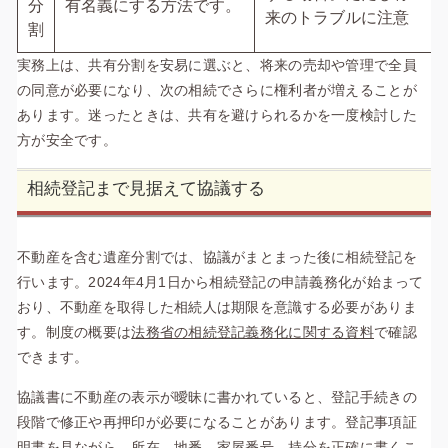
分
有名義にする方法です。
来のトラブルに注意
割
実務上は、共有分割を安易に選ぶと、将来の売却や管理で全員
の同意が必要になり、次の相続でさらに権利者が増えることが
あります。迷ったときは、共有を避けられるかを一度検討した
方が安全です。
相続登記まで見据えて協議する
不動産を含む遺産分割では、協議がまとまった後に相続登記を
行います。2024年4月1日から相続登記の申請義務化が始まって
おり、不動産を取得した相続人は期限を意識する必要がありま
す。制度の概要は
法務省の相続登記義務化に関する資料
で確認
できます。
協議書に不動産の表示が曖昧に書かれていると、登記手続きの
段階で修正や再押印が必要になることがあります。登記事項証
明書を見ながら、所在、地番、家屋番号、持分を正確に書くこ