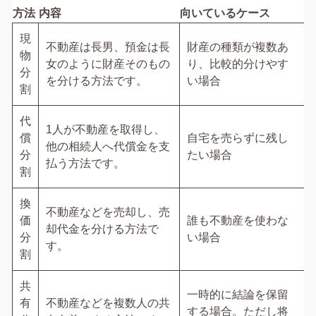
方法
内容
向いているケース
現
不動産は長男、預金は長
財産の種類が複数あ
物
女のように財産そのもの
り、比較的分けやす
分
を分ける方法です。
い場合
割
代
1人が不動産を取得し、
償
自宅を売らずに残し
他の相続人へ代償金を支
分
たい場合
払う方法です。
割
換
不動産などを売却し、売
価
誰も不動産を使わな
却代金を分ける方法で
分
い場合
す。
割
共
一時的に結論を保留
有
不動産などを複数人の共
する場合。ただし将