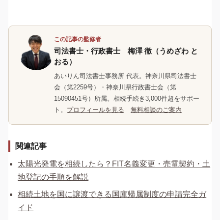
この記事の監修者
司法書士・行政書士 梅澤 徹（うめざわ と
おる）
あいりん司法書士事務所 代表。神奈川県司法書士
会（第2259号）・神奈川県行政書士会（第
15090451号）所属。相続手続き3,000件超をサポー
ト。
プロフィールを見る
無料相談のご案内
関連記事
太陽光発電を相続したら？FIT名義変更・売電契約・土
地登記の手順を解説
相続土地を国に譲渡できる国庫帰属制度の申請完全ガ
イド