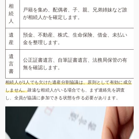
相
戸籍を集め、配偶者、子、親、兄弟姉妹など誰
続
が相続人かを確定します。
人
遺
預金、不動産、株式、生命保険、借金、未払い
産
金を整理します。
遺
公正証書遺言、自筆証書遺言、法務局保管の有
言
無を確認します。
書
相続人が1人でも欠けた遺産分割協議は、原則として有効に成立
しません。
疎遠な相続人がいる場合でも、まず連絡先を調査
し、全員が協議に参加できる状態を作る必要があります。