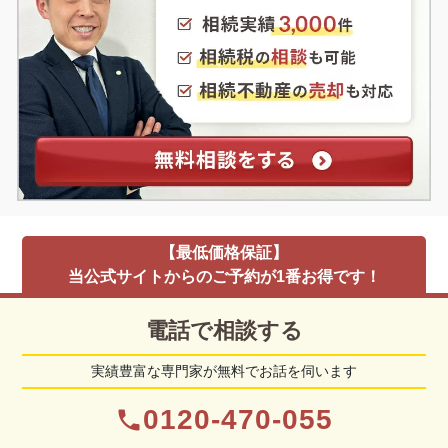
【最低価格保証】
当公式サイトからのご予約が1番お得です！
電話で相談する
実績豊富な専門家が無料でお話を伺います
0120-470-055
phone