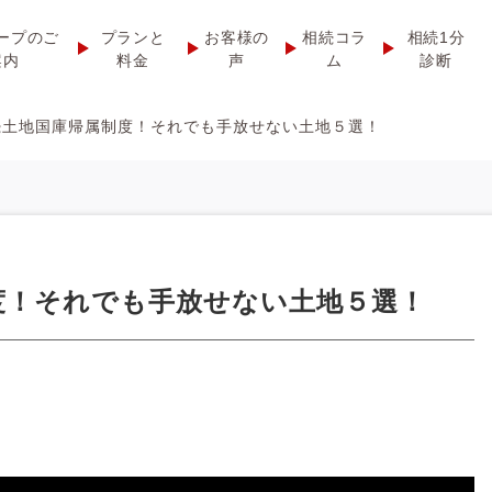
ープのご
プランと
お客様の
相続コラ
相続1分
案内
料金
声
ム
診断
続土地国庫帰属制度！それでも手放せない土地５選！
度！それでも手放せない土地５選！