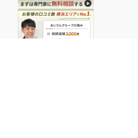
WEBで相談する
devices
24時間以内にご返信