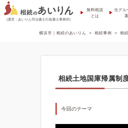
無料相談
当グル
とは
(運営：あいりん司法書士行政書士事務所)
横浜市｜相続のあいりん
>
相続事例
>
相
相続土地国庫帰属制
今回のテーマ