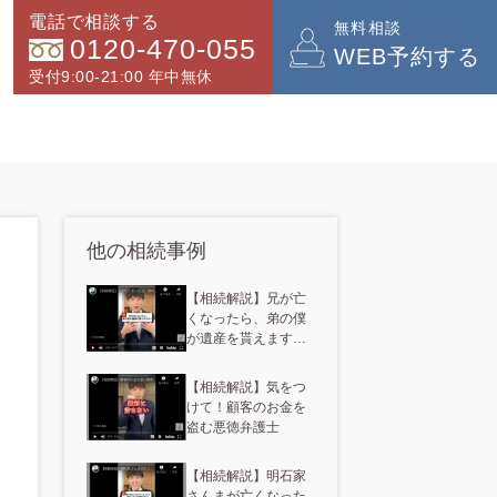
電話で相談する
無料相談
0120-470-055
WEB予約する
受付9:00-21:00 年中無休
他の相続事例
【相続解説】兄が亡
くなったら、弟の僕
が遺産を貰えます
か？
【相続解説】気をつ
けて！顧客のお金を
盗む悪徳弁護士
【相続解説】明石家
さんまが亡くなった