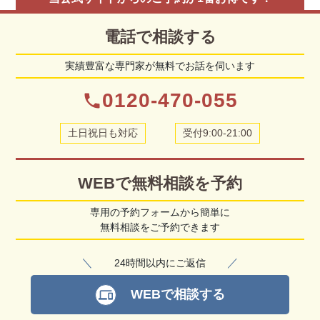
電話で相談する
実績豊富な専門家が無料でお話を伺います
0120-470-055
phone
土日祝日も対応
受付9:00-21:00
WEBで無料相談を予約
専用の予約フォームから簡単に
無料相談をご予約できます
＼
／
24時間以内にご返信
WEBで相談する
devices