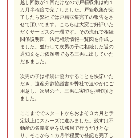
越し回数が１回だけなので戸籍収集は約１
カ月半程度で完了しました。戸籍収集が完
了したら弊社では戸籍収集完了の報告をさ
せて頂いてます。こちらは大変ご好評いた
だくサービスの一環です。その流れで相続
関係説明図、法定相続情報一覧図を作成し
ました。並行して次男の子に相続した旨の
通知文をご依頼者である三男に出していた
だきました。
次男の子は相続に協力することを快諾いた
だき、遺産分割協議書を弊社で速やかにご
用意し、次男の子、三男に実印を押印頂き
ました。
ここまででスタートからおよそ３カ月と予
定以上にスムーズに進みました。残すは不
動産の名義変更を法務局で行うだけとな
り、そこから１カ月半程度で登記も完了し