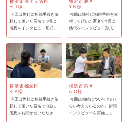
横浜市保土ヶ谷区
横浜市旭区
H.T様
Y.K様
今回は弊社に相続手続き依
今回は弊社に相続手続き依
頼して頂いた匿名でH様に
頼して頂いた匿名でY様に
感想をインタビュー形式で
感想をインタビュー形式で
動画にしています。よろし
動画にしています。よろし
くお願い致します。 今回手
くお願い致します。 相続手
続きを依頼したもの H様：
続きを終えた感想 お客様：
公正証書遺言をお願いしま
そうね 感想はね、みんな任
した。 梅澤：公証役場とい
せてよかったです！ 梅澤：
うところ....
ありがとう....
横浜市都筑区
横浜市泉区
K.A様
A.O様
今回は弊社に相続手続き依
今回は相続についてどのく
頼して頂いた匿名でK様に
らい考えているのか、街頭
感想をお聞かせいただきた
インタビューを実施しまし
いと思って動画にしていま
た。 ご協力いただいたA様
す。よろしくお願い致しま
ありがとうございます。 ど