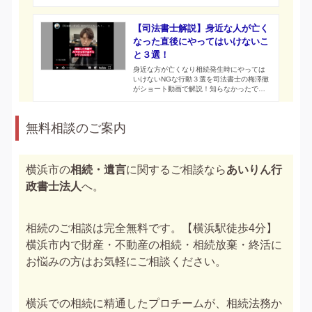
額はいくらになるのでしょうか。事前にできる
対策があるので、今のうちに対策しましょう。
【司法書士解説】身近な人が亡く
なった直後にやってはいけないこ
と３選！
身近な方が亡くなり相続発生時にやっては
いけないNGな行動３選を司法書士の梅澤徹
がショート動画で解説！知らなかったでは
済まないケースもありますので、まずは動
画をチェックしてください！
無料相談のご案内
横浜市の
相続・遺言
に関するご相談なら
あいりん行
政書士法人
へ。
相続のご相談は完全無料です。【横浜駅徒歩4分】
横浜市内で財産・不動産の相続・相続放棄・終活に
お悩みの方はお気軽にご相談ください。
横浜での相続に精通したプロチームが、相続法務か