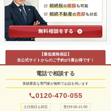
【最低価格保証】
当公式サイトからのご予約が1番お得です！
電話で相談する
実績豊富な専門家が無料でお話を伺います
0120-470-055
phone
土日祝日も対応
受付9:00-21:00