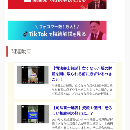
関連動画
【司法書士解説】亡くなった親の財
産を国に取られる前に必ずやるべき
こと！
司法書士が解説。亡くなった親の財産を国に取
られる前に必ずやるべきこと３つをご紹介。ま
ず相続税とは、どのような税金なのか解説した
上で、相続税を減らすためにできる対策をショ
ート動画で代表司法書士梅澤徹がお伝えしま
す。
【司法書士解説】資産１億円！恐ろ
しい相続税の額とは…？
あいりん相続遺言センター司法書士梅澤徹が解
説！あなたの親御さんが事業に成功し、１億円
を承継することになりました。その場合の納税